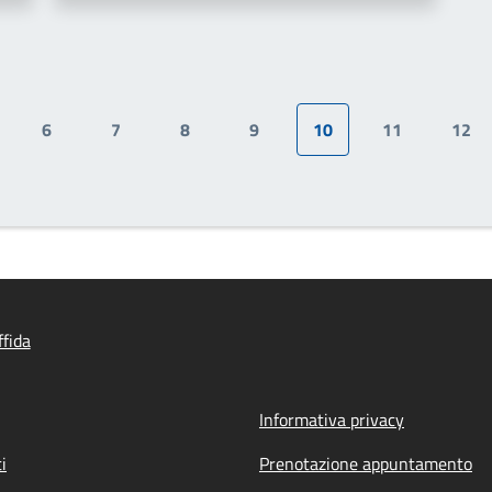
6
7
8
9
10
11
12
gina
Pagina
Pagina
Pagina
Pagina
Pagina attuale
Pagina
Pag
fida
Informativa privacy
i
Prenotazione appuntamento