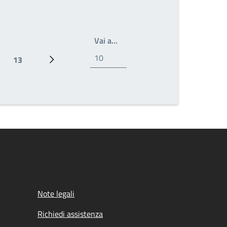
Scrivi il numero della pagina a 
Vai a…
13
ina
Pagina
Pagina successiva
Note legali
Richiedi assistenza