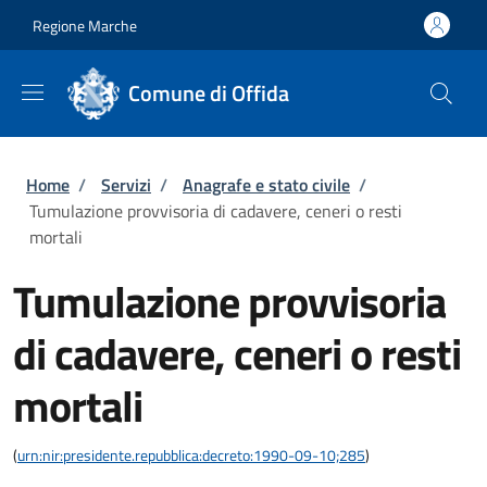
Salta al contenuto principale
Skip to footer content
Regione Marche
Comune di Offida
Briciole di pane
Home
/
Servizi
/
Anagrafe e stato civile
/
Tumulazione provvisoria di cadavere, ceneri o resti
mortali
Tumulazione provvisoria
di cadavere, ceneri o resti
mortali
(
urn:nir:presidente.repubblica:decreto:1990-09-10;285
)