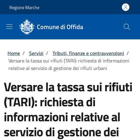
Salta al contenuto principale
Skip to footer content
Regione Marche
Comune di Offida
Briciole di pane
Home
/
Servizi
/
Tributi, finanze e contravvenzioni
/
Versare la tassa sui rifiuti (TARI): richiesta di informazioni
relative al servizio di gestione dei rifiuti urbani
Versare la tassa sui rifiuti
(TARI): richiesta di
informazioni relative al
servizio di gestione dei