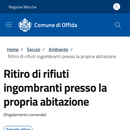
Salta al contenuto principale
Skip to footer content
Regione Marche
Comune di Offida
Briciole di pane
Home
/
Servizi
/
Ambiente
/
Ritiro di rifiuti ingombranti presso la propria abitazione
Ritiro di rifiuti
ingombranti presso la
propria abitazione
(Regolamento comunale)
Servizio attivo