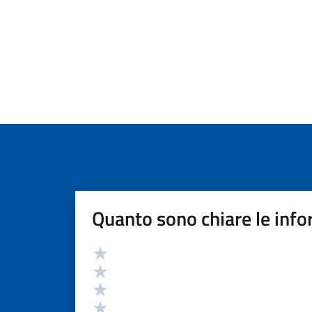
Quanto sono chiare le info
Valutazione
Valuta 5 stelle su 5
Valuta 4 stelle su 5
Valuta 3 stelle su 5
Valuta 2 stelle su 5