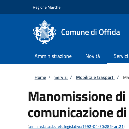
Salta al contenuto principale
Skip to footer content
Regione Marche
Comune di Offida
Amministrazione
Novità
Servizi
Briciole di pane
Home
/
Servizi
/
Mobilità e trasporti
/
Man
Manomissione di 
comunicazione di 
(
urn:nir:stato:decreto.legislativo:1992-04-30;285~art21
)