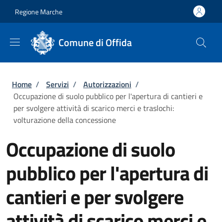
Salta al contenuto principale
Skip to footer content
Regione Marche
Comune di Offida
Briciole di pane
Home
/
Servizi
/
Autorizzazioni
/
Occupazione di suolo pubblico per l'apertura di cantieri e
per svolgere attività di scarico merci e traslochi:
volturazione della concessione
Occupazione di suolo
pubblico per l'apertura di
cantieri e per svolgere
attività di scarico merci e