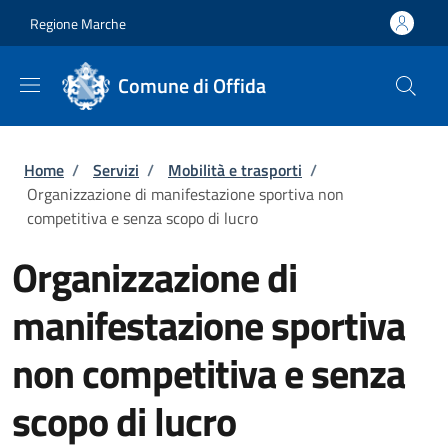
Salta al contenuto principale
Skip to footer content
Regione Marche
Comune di Offida
Briciole di pane
Home
/
Servizi
/
Mobilità e trasporti
/
Organizzazione di manifestazione sportiva non
competitiva e senza scopo di lucro
Organizzazione di
manifestazione sportiva
non competitiva e senza
scopo di lucro