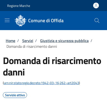
Salta al contenuto principale
Skip to footer content
Regione Marche
Comune di Offida
Briciole di pane
Home
/
Servizi
/
Giustizia e sicurezza pubblica
/
Domanda di risarcimento danni
Domanda di risarcimento
danni
(
urn:nir:stato:regio.decreto:1942-03-16;262~art2043
)
Servizio attivo