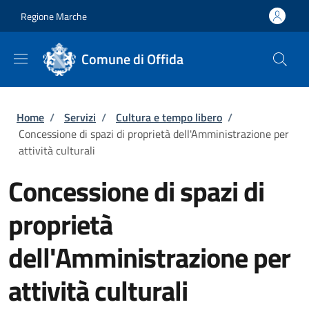
Salta al contenuto principale
Skip to footer content
Regione Marche
Comune di Offida
Briciole di pane
Home
/
Servizi
/
Cultura e tempo libero
/
Concessione di spazi di proprietà dell'Amministrazione per
attività culturali
Concessione di spazi di
proprietà
dell'Amministrazione per
attività culturali