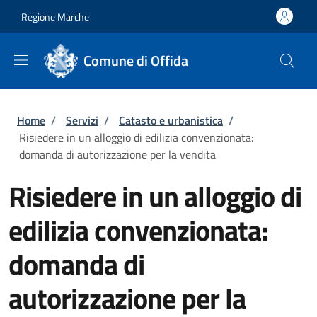
Salta al contenuto principale
Skip to footer content
Regione Marche
Comune di Offida
Briciole di pane
Home
/
Servizi
/
Catasto e urbanistica
/
Risiedere in un alloggio di edilizia convenzionata:
domanda di autorizzazione per la vendita
Risiedere in un alloggio di
edilizia convenzionata:
domanda di
autorizzazione per la