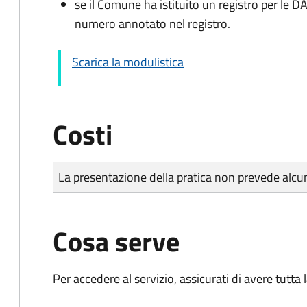
se il Comune ha istituito un registro per le 
numero annotato nel registro.
Scarica la modulistica
Costi
Tipo di pagamento
Importo
La presentazione della pratica non prevede al
Cosa serve
Per accedere al servizio, assicurati di avere tutt