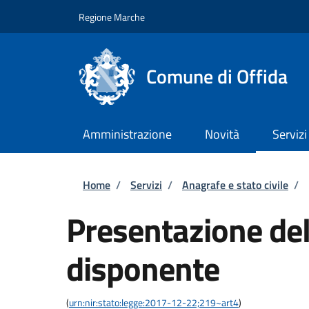
Salta al contenuto principale
Skip to footer content
Regione Marche
Comune di Offida
Amministrazione
Novità
Servizi
Briciole di pane
Home
/
Servizi
/
Anagrafe e stato civile
/
Presentazione del
disponente
(
urn:nir:stato:legge:2017-12-22;219~art4
)