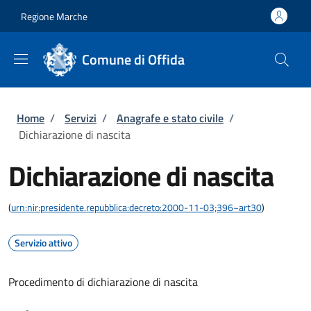
Salta al contenuto principale
Skip to footer content
Regione Marche
Comune di Offida
Briciole di pane
Home
/
Servizi
/
Anagrafe e stato civile
/
Dichiarazione di nascita
Dichiarazione di nascita
(
urn:nir:presidente.repubblica:decreto:2000-11-03;396~art30
)
Servizio attivo
Procedimento di dichiarazione di nascita