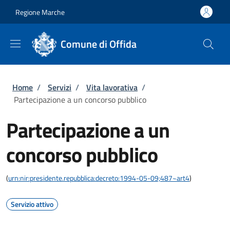
Salta al contenuto principale
Skip to footer content
Regione Marche
Comune di Offida
Briciole di pane
Home
/
Servizi
/
Vita lavorativa
/
Partecipazione a un concorso pubblico
Partecipazione a un
concorso pubblico
(
urn:nir:presidente.repubblica:decreto:1994-05-09;487~art4
)
Servizio attivo