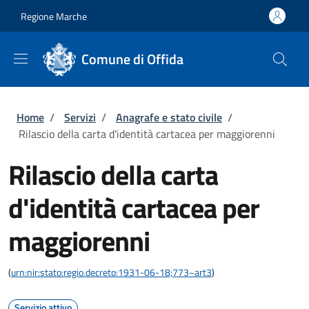
Salta al contenuto principale
Skip to footer content
Regione Marche
Comune di Offida
Briciole di pane
Home
/
Servizi
/
Anagrafe e stato civile
/
Rilascio della carta d'identità cartacea per maggiorenni
Rilascio della carta
d'identità cartacea per
maggiorenni
(
urn:nir:stato:regio.decreto:1931-06-18;773~art3
)
Servizio attivo