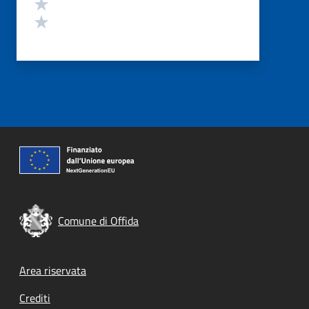
Valuta 2 stelle su 5
Valuta 1 stelle su 5
Comune di Offida
Footer menu
Area riservata
Crediti