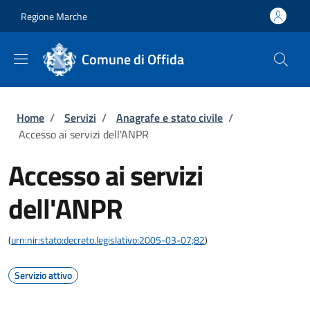
Salta al contenuto principale
Skip to footer content
Regione Marche
Comune di Offida
Briciole di pane
Home
/
Servizi
/
Anagrafe e stato civile
/
Accesso ai servizi dell'ANPR
Accesso ai servizi
dell'ANPR
(
urn:nir:stato:decreto.legislativo:2005-03-07;82
)
Servizio attivo