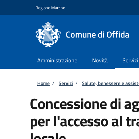
Salta al contenuto principale
Skip to footer content
Regione Marche
Comune di Offida
Amministrazione
Novità
Servizi
Briciole di pane
Home
/
Servizi
/
Salute, benessere e assis
Concessione di ag
per l'accesso al t
locale