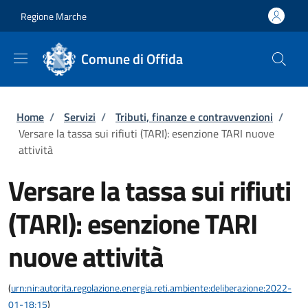
Salta al contenuto principale
Skip to footer content
Regione Marche
Comune di Offida
Briciole di pane
Home
/
Servizi
/
Tributi, finanze e contravvenzioni
/
Versare la tassa sui rifiuti (TARI): esenzione TARI nuove
attività
Versare la tassa sui rifiuti
(TARI): esenzione TARI
nuove attività
(
urn:nir:autorita.regolazione.energia.reti.ambiente:deliberazione:2022-
01-18;15
)