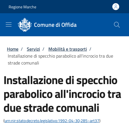
Salta al contenuto principale
Skip to footer content
Regione Marche
Comune di Offida
Briciole di pane
Home
/
Servizi
/
Mobilità e trasporti
/
Installazione di specchio parabolico all'incrocio tra due
strade comunali
Installazione di specchio
parabolico all'incrocio tra
due strade comunali
(
urn:nir:stato:decreto.legislativo:1992-04-30;285~art37
)