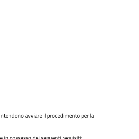
he intendono avviare il procedimento per la
e in possesso dei seguenti requisiti: