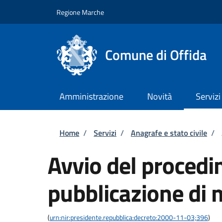
Salta al contenuto principale
Skip to footer content
Regione Marche
Comune di Offida
Amministrazione
Novità
Servizi
Briciole di pane
Home
/
Servizi
/
Anagrafe e stato civile
/
Avvio del procedi
pubblicazione di
(
urn:nir:presidente.repubblica:decreto:2000-11-03;396
)