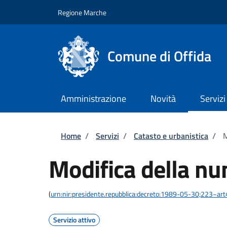
Salta al contenuto principale
Skip to footer content
Regione Marche
Comune di Offida
Amministrazione
Novità
Servizi
Briciole di pane
Home
/
Servizi
/
Catasto e urbanistica
/
M
Modifica della nu
(
urn:nir:presidente.repubblica:decreto:1989-05-30;223~ar
Servizio attivo