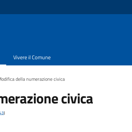
Vivere il Comune
odifica della numerazione civica
merazione civica
t43
)