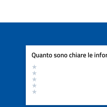
Quanto sono chiare le info
Valutazione
Valuta 5 stelle su 5
Valuta 4 stelle su 5
Valuta 3 stelle su 5
Valuta 2 stelle su 5
Valuta 1 stelle su 5