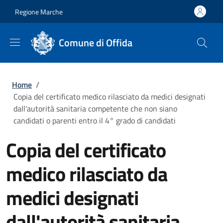
Salta al contenuto principale
Skip to footer content
Regione Marche
Comune di Offida
Briciole di pane
Home
/
Copia del certificato medico rilasciato da medici designati
dall'autorità sanitaria competente che non siano
candidati o parenti entro il 4° grado di candidati
Copia del certificato
medico rilasciato da
medici designati
dall'autorità sanitaria