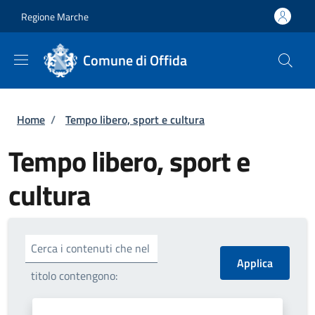
Salta al contenuto principale
Skip to footer content
Regione Marche
Comune di Offida
Briciole di pane
Home
/
Tempo libero, sport e cultura
Tempo libero, sport e
cultura
Cerca i contenuti che nel
titolo contengono: